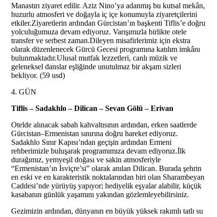
Manastırı ziyaret edilir. Aziz Nino’ya adanmış bu kutsal mekân,
huzurlu atmosferi ve doğayla iç içe konumuyla ziyaretçilerini
etkiler.Ziyaretlerin ardından Gürcistan’ın başkenti Tiflis’e doğru
yolculuğumuza devam ediyoruz. Varışımızla birlikte otele
transfer ve serbest zaman.Dileyen misafirlerimiz için ekstra
olarak düzenlenecek Gürcü Gecesi programına katılım imkânı
bulunmaktadır.Ulusal mutfak lezzetleri, canlı müzik ve
geleneksel danslar eşliğinde unutulmaz bir akşam sizleri
bekliyor. (59 usd)
4. GÜN
Tiflis – Sadakhlo – Dilican – Sevan Gölü – Erivan
Otelde alınacak sabah kahvaltısının ardından, erken saatlerde
Gürcistan–Ermenistan sınırına doğru hareket ediyoruz.
Sadakhlo Sınır Kapısı’ndan geçişin ardından Ermeni
rehberimizle buluşarak programımıza devam ediyoruz.İlk
durağımız, yemyeşil doğası ve sakin atmosferiyle
“Ermenistan’ın İsviçre’si” olarak anılan Dilican. Burada şehrin
en eski ve en karakteristik noktalarından biri olan Sharambeyan
Caddesi’nde yürüyüş yapıyor; hediyelik eşyalar alabilir, küçük
kasabanın günlük yaşamını yakından gözlemleyebilirsiniz.
Gezimizin ardından, dünyanın en büyük yüksek rakımlı tatlı su