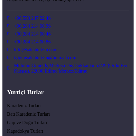
+90 553 247 22 46
+90 284 214 00 36
+90 284 214 00 46
+90 284 214 00 86
info@saldaturizm.com
iyigunsaldaturizm@hotmail.com
Muhittin Günel İş Merkezi Dış Dükkanlar 52/29 (Ordu Evi
Karşısı), 22030 Edirne Merkez/Edirne
Yurtiçi Turlar
Karadeniz Turları
Batı Karadeniz Turları
Gap ve Doğu Turları
Kapadokya Turları