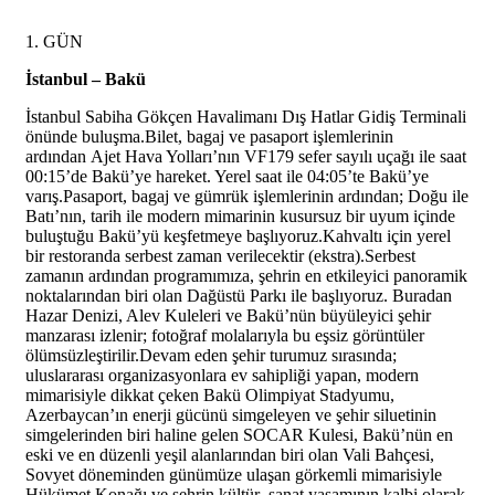
1. GÜN
İstanbul – Bakü
İstanbul Sabiha Gökçen
Havalimanı Dış Hatlar Gidiş Terminali
önünde buluşma.Bilet, bagaj ve pasaport işlemlerinin
ardından
Ajet
Hava Yolları’nın VF179 sefer sayılı uçağı ile saat
00:15’de Bakü’ye hareket. Yerel saat ile 04:05’te Bakü’ye
varış.Pasaport, bagaj ve gümrük işlemlerinin ardından; Doğu ile
Batı’nın, tarih ile modern mimarinin kusursuz bir uyum içinde
buluştuğu Bakü’yü keşfetmeye başlıyoruz.Kahvaltı için yerel
bir restoranda serbest zaman verilecektir (ekstra).Serbest
zamanın ardından programımıza, şehrin en etkileyici panoramik
noktalarından biri olan Dağüstü Parkı ile başlıyoruz. Buradan
Hazar Denizi, Alev Kuleleri ve Bakü’nün büyüleyici şehir
manzarası izlenir; fotoğraf molalarıyla bu eşsiz görüntüler
ölümsüzleştirilir.Devam eden şehir turumuz sırasında;
uluslararası organizasyonlara ev sahipliği yapan, modern
mimarisiyle dikkat çeken Bakü Olimpiyat Stadyumu,
Azerbaycan’ın enerji gücünü simgeleyen ve şehir siluetinin
simgelerinden biri haline gelen SOCAR Kulesi, Bakü’nün en
eski ve en düzenli yeşil alanlarından biri olan Vali Bahçesi,
Sovyet döneminden günümüze ulaşan görkemli mimarisiyle
Hükümet Konağı ve şehrin kültür–sanat yaşamının kalbi olarak