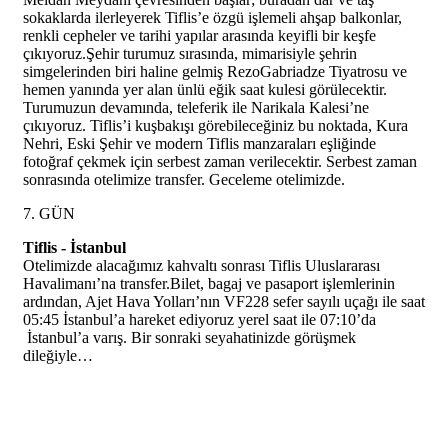
sokaklarda ilerleyerek Tiflis’e özgü işlemeli ahşap balkonlar,
renkli cepheler ve tarihi yapılar arasında keyifli bir keşfe
çıkıyoruz.Şehir turumuz sırasında, mimarisiyle şehrin
simgelerinden biri haline gelmiş RezoGabriadze Tiyatrosu ve
hemen yanında yer alan ünlü eğik saat kulesi görülecektir.
Turumuzun devamında, teleferik ile Narikala Kalesi’ne
çıkıyoruz. Tiflis’i kuşbakışı görebileceğiniz bu noktada, Kura
Nehri, Eski Şehir ve modern Tiflis manzaraları eşliğinde
fotoğraf çekmek için serbest zaman verilecektir. Serbest zaman
sonrasında otelimize transfer. Geceleme otelimizde.
7. GÜN
Tiflis - İstanbul
Otelimizde alacağımız kahvaltı sonrası Tiflis Uluslararası
Havalimanı’na transfer.Bilet, bagaj ve pasaport işlemlerinin
ardından, Ajet
Hava Yolları’nın
VF228 sefer sayılı uçağı ile saat
05:45 İstanbul’a hareket ediyoruz yerel saat ile 07:10’da
İstanbul’a varış. Bir sonraki seyahatinizde görüşmek
dileğiyle…