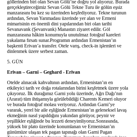
göllerinden biri olan Sevan Gölü’ne doğru yol alıyoruz. Burada
gerçekleştireceğimiz Sevan Gölü Tekne Turu ile gölün eşsiz
manzarasını bu kez su üzerinden keşfediyoruz. Tekne turunun
ardından, Sevan Yarımadası üzerinde yer alan ve Ermeni
mimarisinin en önemli dini yapılarından biri olan tarihi
Sevanavank (Şevanvank) Manastırı ziyaret edilir. Göl
manzarasına hâkim konumuyla unutulmaz fotoğraf kareleri
yakalama fırsatı sunar.Programın ardından Ermenistan’ın
başkenti Erivan’a transfer. Otele varış, check-in işlemleri ve
dinlenmek üzere serbest zaman.
5. GÜN
Erivan – Garni – Geghard - Erivan
Otelde alınacak kahvaltının ardından, Ermenistan’ın en
etkileyici tarih ve doğa rotalarından birini keşfetmek üzere yola
çıkıyoruz. İlk durağımız Garni yolu üzerinde, Ağrı Dağı’nın
(Ararat) tüm ihtişamıyla görülebildiği Charents Kemeri oluyor
ve burada fotoğraf molası veriyoruz. Ardından Garni’ye
vararak, yerel bir aile eşliğinde Ermenistan’ın geleneksel lavaş
ekmeğinin nasıl yapıldığını yakından görüyor, peynir ve
yeşillikler eşliğinde bu lezzeti deneyimliyoruz.Sonrasında,
yüksek bir plato üzerinde konumlanan ve Ermenistan’ın
günümüze ulaşan tek pagan tapınağı olan Garni Pagan