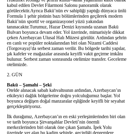
kabul edilen Devlet Filarmoni Salonu panoramik olarak
görülecektir.Ayrıca Bakü’nün ev sahipliği yaptığı dünyaca ünlü
Formula 1 şehir pistinin bazı bölümlerinden geçilerek modern
Bakü’nün sportif ve organizasyonel yüzü yakından
tanınacaktır.Turumuz, Hazar Denizi kıyısında uzanan Bakü
Bulvarı boyunca devam eder. Yol üzerinde, mimarisiyle dikkat
çeken Azerbaycan Ulusal Halı Müzesi görülür. Ardından şehrin
en canlı ve popüler noktalarından biri olan Nizami Caddesi
(Torgovaya)’da serbest zaman verilir. Bu bölgede tarihi yapılar,
şık kafeler ve mağazalar arasında keyifli vakit geçirme imkânı
bulunur. Serbest zaman sonrasında otelimize transfer. Geceleme
otelimizde.
2. GÜN
Bakü – Şamahi – Şeki
Otelde alınacak sabah kahvaltısının ardından, Azerbaycan’ın
etkileyici dağlık bölgelerine doğru yolculuğumuz başlar. Yol
boyunca değişen doğal manzaralar eşliğinde keyifli bir seyahat
gerçekleştiriyoruz.
İlk durağımız, Azerbaycan’ın en eski yerleşimlerinden biri olan
ve tarih boyunca Şirvanşahlar Devleti’nin önemli
merkezlerinden biri olarak öne çıkan Şamahı. İpek Yolu
üzerinde yer alan bu kadim şehirde, geçirdiği depremlere