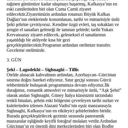
rağmen günümüze kadar ulaşmayı başarmış, Kafkasya’nın en
eski camilerinden biri olan Cuma Camii ziyaret
edilecektir.Ziyaretimizin ardından rotamızı Büyük Kafkas
Dağları’nın eteklerinde konumlanan, tarihi ve mimarisiyle ünlü
Şeki şehrine çeviriyoruz. Kendine özgü evleri, taş sokakları ve
zengin el sanatları geleneği ile tanınan şehirde; tarihi Yukarı
Kervansaray ziyaret edilecek, geleneksel el sanatlarının
yaşatıldığı bir atölyede kısa bir gezi
gerçekleştirilecektir.Programın ardından otelimize transfer.
Geceleme otelimizde.
3. GÜN
Şeki – Lagodekhi – Sighnaghi – Tiflis
Otelde alınacak kahvaltının ardından, Azerbaycan–Gürcistan
sınırına doğru hareket ediyoruz. Sınır geçişi sonrası Gürcü
rehberimizle buluşarak programımıza devam ediyoruz.İlk
durağımız, romantik atmosferi ve mimarisiyle ünlü, “Aşk Şehri”
olarak anılan Sighnaghi. Güney İtalya klasisizmi tarzındaki
renkli binaları, şehrin eski bölgesini çevreleyen tarihi surları ve
kulelerinden izlenen Alazani Vadisi’nin eşsiz manzarasıyla
Sighnaghi, Kafkasya’nın en etkileyici şehirlerinden biridir.
Burada gerçekleştirilecek gezimiz sırasında panoramik
manzaralar eşliğinde keyifli fotoğraf molaları verilir.Ardından
Gürcistan’ın en önemli dini merkezlerinden biri olan Bodbe