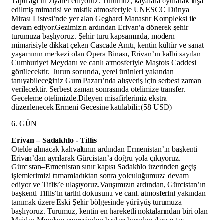
Tapınağı’nı ziyaret ediyoruz. Turumuz, kayalara oyularak inşa
edilmiş mimarisi ve mistik atmosferiyle UNESCO Dünya
Mirası Listesi’nde yer alan Geghard Manastır Kompleksi ile
devam ediyor.Gezimizin ardından Erivan’a dönerek şehir
turumuza başlıyoruz. Şehir turu kapsamında, modern
mimarisiyle dikkat çeken Cascade Anıtı, kentin kültür ve sanat
yaşamının merkezi olan Opera Binası, Erivan’ın kalbi sayılan
Cumhuriyet Meydanı ve canlı atmosferiyle Maştots Caddesi
görülecektir. Turun sonunda, yerel ürünleri yakından
tanıyabileceğiniz Gum Pazarı’nda alışveriş için serbest zaman
verilecektir. Serbest zaman sonrasında otelimize transfer.
Geceleme otelimizde.Dileyen misafirlerimiz ekstra
düzenlenecek Ermeni Gecesine katılabilir.(58 USD)
6. GÜN
Erivan – Sadakhlo - Tiflis
Otelde alınacak kahvaltının ardından Ermenistan’ın başkenti
Erivan’dan ayrılarak Gürcistan’a doğru yola çıkıyoruz.
Gürcistan–Ermenistan sınır kapısı Sadakhlo üzerinden geçiş
işlemlerimizi tamamladıktan sonra yolculuğumuza devam
ediyor ve Tiflis’e ulaşıyoruz.Varışımızın ardından, Gürcistan’ın
başkenti Tiflis’in tarihi dokusunu ve canlı atmosferini yakından
tanımak üzere Eski Şehir bölgesinde yürüyüş turumuza
başlıyoruz. Turumuz, kentin en hareketli noktalarından biri olan
Meidan Meydanı çevresinden başlar; buradan dar ve taş