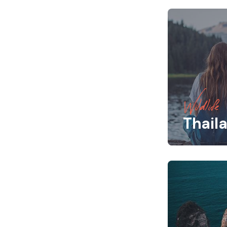
Wildlife
Thail