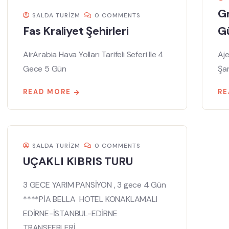
G
SALDA TURIZM
0 COMMENTS
Fas Kraliyet Şehirleri
Gü
AirArabia Hava Yolları Tarifeli Seferi Ile 4
Aje
Gece 5 Gün
Şa
READ MORE
RE
SALDA TURIZM
0 COMMENTS
UÇAKLI KIBRIS TURU
3 GECE YARIM PANSİYON , 3 gece 4 Gün
****PİA BELLA HOTEL KONAKLAMALI
EDİRNE-İSTANBUL-EDİRNE
TRANSFERLERİ