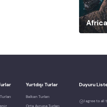
Afric
Turlar
Yurtdışı Turlar
Duyuru Liste
Turları
Balkan Turları
I agree to all
eniz
Orta Avrupa Turları