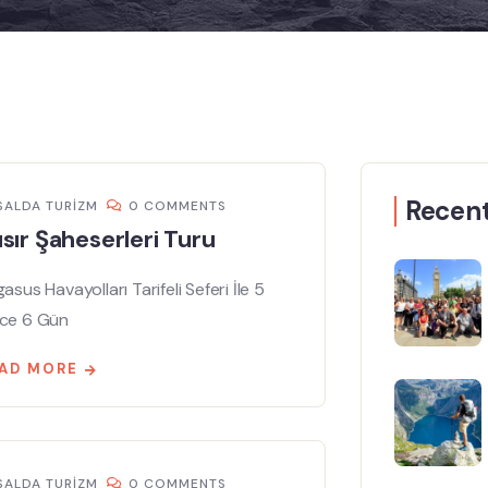
Recent
SALDA TURIZM
0 COMMENTS
sır Şaheserleri Turu
asus Havayolları Tarifeli Seferi İle 5
ce 6 Gün
AD MORE
SALDA TURIZM
0 COMMENTS