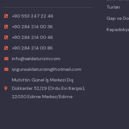
Turları
+90 553 247 22 46
Gap ve Doğ
+90 284 214 00 36
Kapadokya 
+90 284 214 00 46
+90 284 214 00 86
info@saldaturizm.com
iyigunsaldaturizm@hotmail.com
Muhittin Günel İş Merkezi Dış
Dükkanlar 52/29 (Ordu Evi Karşısı),
22030 Edirne Merkez/Edirne