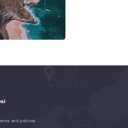
a
si
 terms and policies