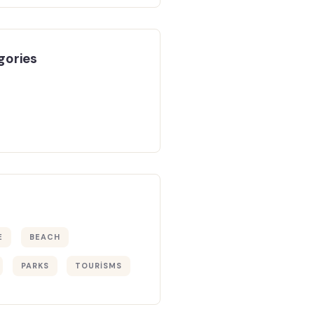
gories
E
BEACH
PARKS
TOURISMS