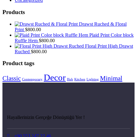
Uncategorized
Products
Drawst Ruched & Floral
Print
$
800.00
Plaid Print Color block
Ruffle Hem
$
800.00
Floral Print High Drawst
Ruched
$
800.00
Product tags
Decor
Classic
Minimal
Contemporary
Hub
Kitchen
Lighting
Hayallerinizin Gerçeğe Dönüştüğü Yer !
+90 553 247 22 46