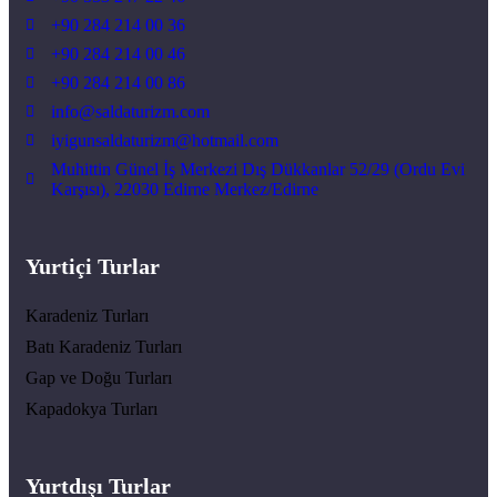
+90 284 214 00 36
+90 284 214 00 46
+90 284 214 00 86
info@saldaturizm.com
iyigunsaldaturizm@hotmail.com
Muhittin Günel İş Merkezi Dış Dükkanlar 52/29 (Ordu Evi
Karşısı), 22030 Edirne Merkez/Edirne
Yurtiçi Turlar
Karadeniz Turları
Batı Karadeniz Turları
Gap ve Doğu Turları
Kapadokya Turları
Yurtdışı Turlar